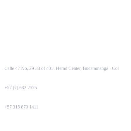
INFORMACIÓN DE CONTACTO
Sede administrativa
Calle 47 No, 29-33 of 401- Herad Center, Bucaramanga - Col
Servicio al cliente:
+57 (7) 632 2575
Celular
+57 315 870 1411
ACCESO RÁPIDO