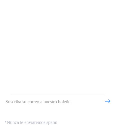
Aseguramiento
Consultoría
Capacitación
Política de tratamiento de datos
Otra sección
BOLETÍN INFORMATIVO
Obtenga información de primera mano.
*Nunca le enviaremos spam!